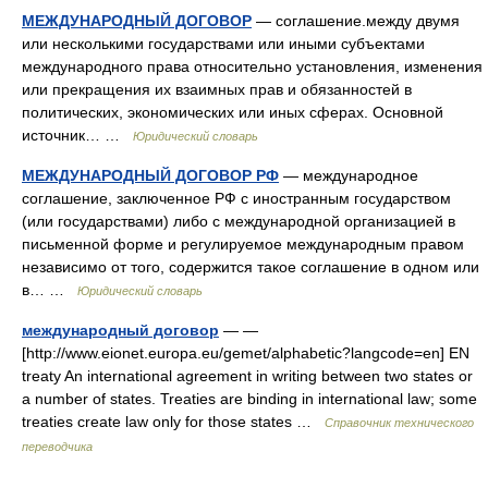
МЕЖДУНАРОДНЫЙ ДОГОВОР
— соглашение.между двумя
или несколькими государствами или иными субъектами
международного права относительно установления, изменения
или прекращения их взаимных прав и обязанностей в
политических, экономических или иных сферах. Основной
источник… …
Юридический словарь
МЕЖДУНАРОДНЫЙ ДОГОВОР РФ
— международное
соглашение, заключенное РФ с иностранным государством
(или государствами) либо с международной организацией в
письменной форме и регулируемое международным правом
независимо от того, содержится такое соглашение в одном или
в… …
Юридический словарь
международный договор
— —
[http://www.eionet.europa.eu/gemet/alphabetic?langcode=en] EN
treaty An international agreement in writing between two states or
a number of states. Treaties are binding in international law; some
treaties create law only for those states …
Справочник технического
переводчика