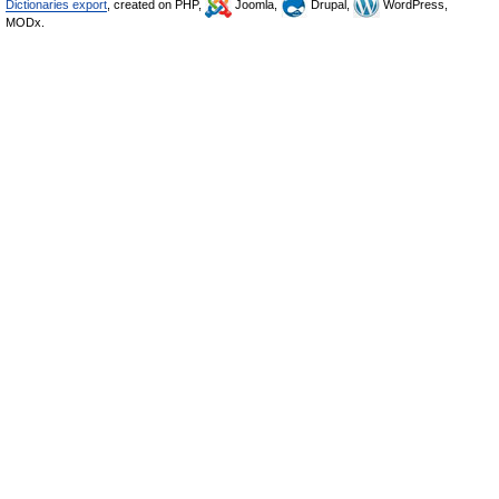
Dictionaries export
, created on PHP,
Joomla,
Drupal,
WordPress,
MODx.